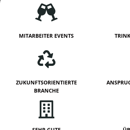

MITARBEITER EVENTS
TRIN

ZUKUNFTSORIENTIERTE
ANSPRU
BRANCHE

SEHR GUTE
ÜB