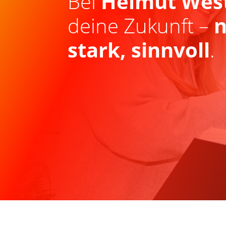
Bei
Helmut Wes
deine Zukunft –
n
stark, sinnvoll
.