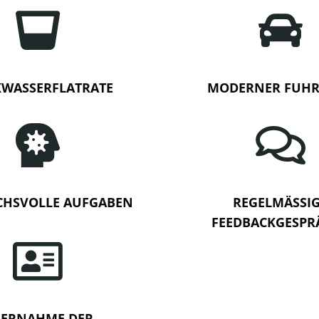


KWASSERFLATRATE
MODERNER FUH


CHSVOLLE AUFGABEN
REGELMÄSSI
FEEDBACKGESPR

ERNAHME DER