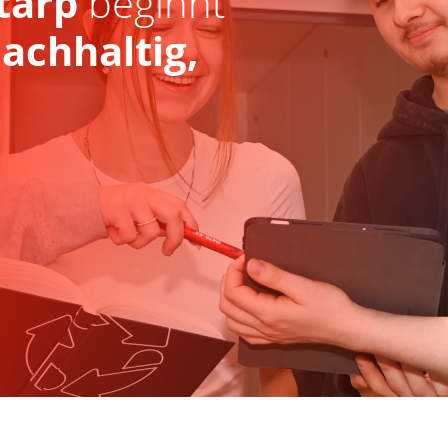
tarp
beginnt
achhaltig,