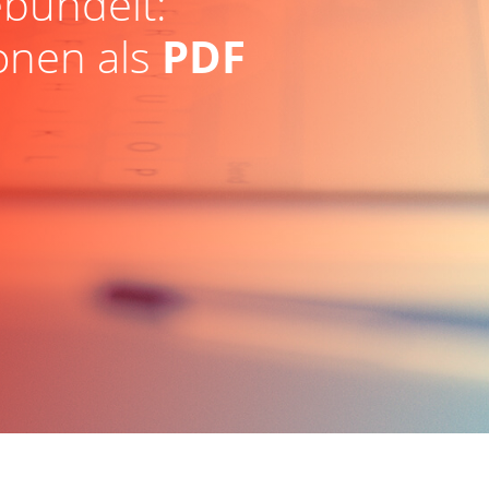
bündelt:
onen als
PDF