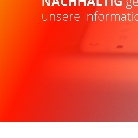
NACHHALTIG
ge
unsere Informati