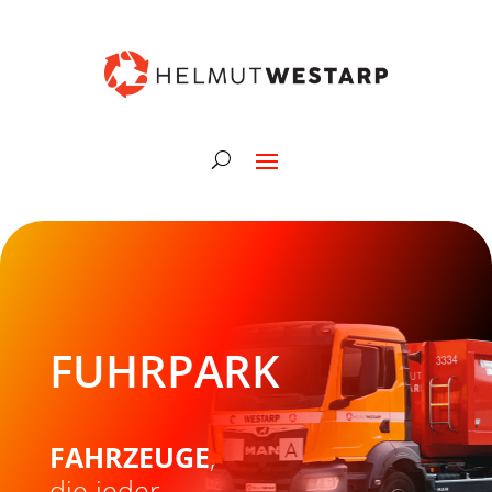
FUHRPARK
FAHRZEUGE
,
die jeder